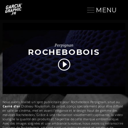
MENU
Perpignan
ROCHEBOBOIS
Nous avons réalisé un spot publicitaire pour Rochebobois Perpignan, situé au
Carré d’or
Château Roussillon. Ce projet, conçu spécialement pour être diffusé
en salle de cinéma, met en avant l’élégance et le design haut de gamme des
meubles Rochebobois. Grâce à une réalisation visuellement captivante, la vidéo
souligne la qualité des produits et l’expertise de cette marque emblématique.
Avec des images soignées et une ambiance luxueuse, nous avons su retranscrire
l’univers de Rochebobois, attirant ainsi un public exigeant et amateur de